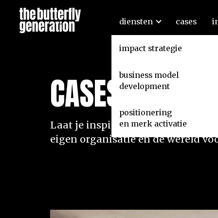
diensten
cases
i
impact strategie
business model
CASES
development
positionering
en merk activatie
Laat je inspireren door deze organ
eigen organisatie én de wereld voo