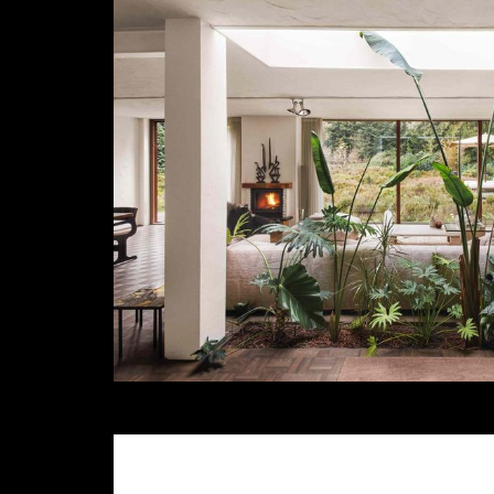
Parketwerk
De eerste vloer die de natuur versterkt