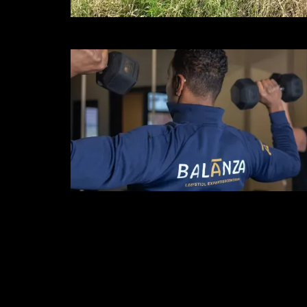
BUFACO Uganda
Beter inkomen voor rijstboeren in Oeg
Balanza
Het voorbeeld van mensgerichte zorg