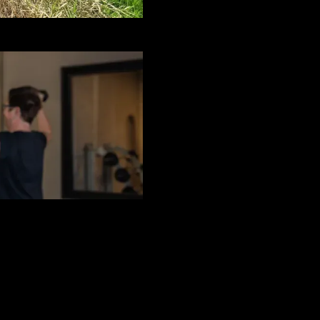
Mateboer
Toekomstbestendige 
anda