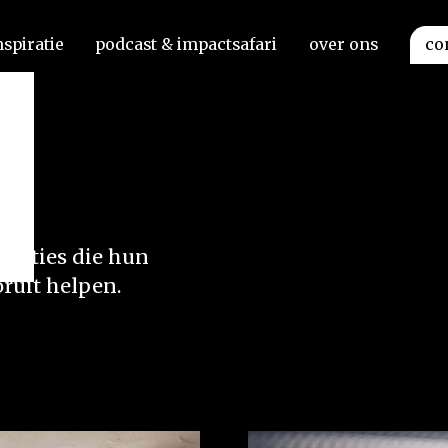
nspiratie
podcast & impactsafari
over ons
co
isaties die hun
ruit helpen.