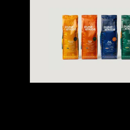
Pure Africa
Impact first - purpose & strategie