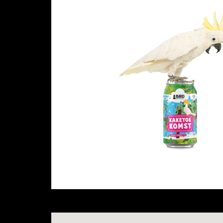
Bird Brewery
Rewild Life!