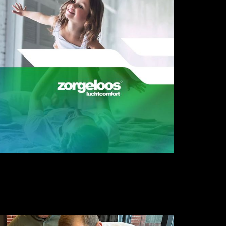
ort
bruik met een circulair businessmodel