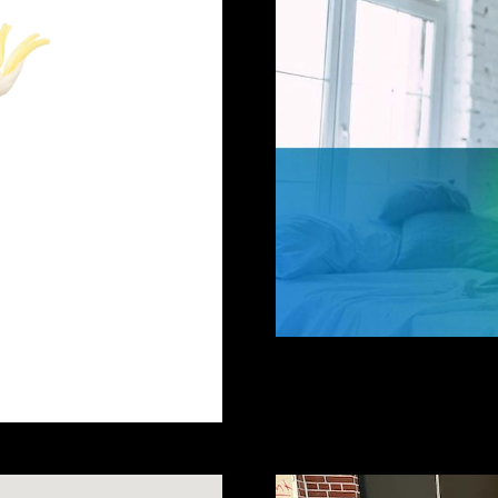
Zorgeloos Luchtomf
van verbruik naar ge